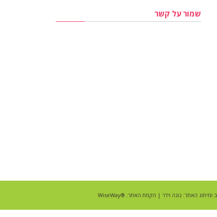
שמור על קשר
ב ומיתוג האתר:
נוגה וידר
| הקמת האתר:
®WiseWay